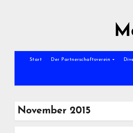
Zum
Inhalt
springen
Mo
Start
Der Partnerschaftsverein
Div
November 2015