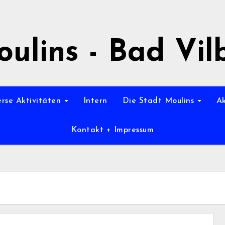
ulins - Bad Vil
erse Aktivitäten
Intern
Die Stadt Moulins
A
Kontakt + Impressum