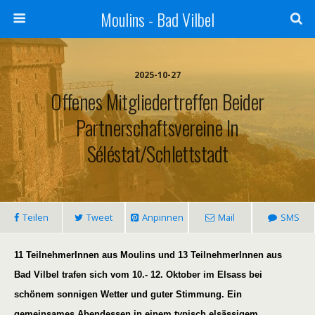
Moulins - Bad Vilbel
2025-10-27
Offenes Mitgliedertreffen Beider
Partnerschaftsvereine In
Séléstat/Schlettstadt
Teilen
Tweet
Anpinnen
Mail
SMS
11 TeilnehmerInnen aus Moulins und 13 TeilnehmerInnen aus
Bad Vilbel trafen sich
vom 10.- 12. Oktober
im Elsass bei
schönem sonnigen Wetter und guter Stimmung.
Ein
gemeinsame
s
Abendessen in einem typisch elsässigem