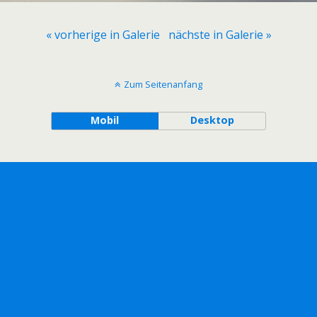
« vorherige in Galerie
nächste in Galerie »
Zum Seitenanfang
Mobil
Desktop