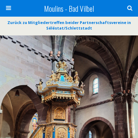
Moulins - Bad Vilbel
Zurück zu Mitgliedertreffen beider Partnerschaftsvereine in
Séléstat/Schlettstadt