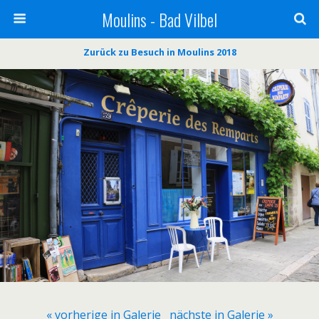
Moulins - Bad Vilbel
Zurück zu Besuch in Moulins 2018
« vorherige in Galerie
nächste in Galerie »