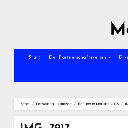
Zum
Inhalt
springen
Mo
Start
Der Partnerschaftsverein
Div
Start
Fotoalben + Filmzeit
Besuch in Moulins 2018
I