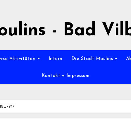
ulins - Bad Vil
erse Aktivitäten
Intern
Die Stadt Moulins
A
Kontakt + Impressum
MG_7917