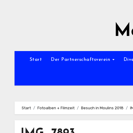
Zum
Inhalt
springen
Mo
Start
Der Partnerschaftsverein
Div
Start
Fotoalben + Filmzeit
Besuch in Moulins 2018
I