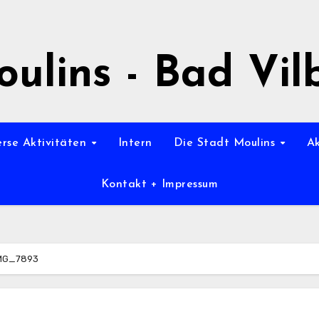
ulins - Bad Vil
erse Aktivitäten
Intern
Die Stadt Moulins
A
Kontakt + Impressum
MG_7893